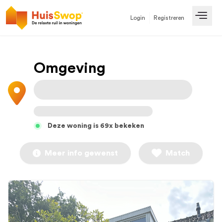
Login
Registreren
Open
Omgeving
Deze woning is 69x bekeken
Meer info gewenst
Match