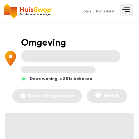
Login
Registreren
Open
Omgeving
Deze woning is 231x bekeken
Meer info gewenst
Match