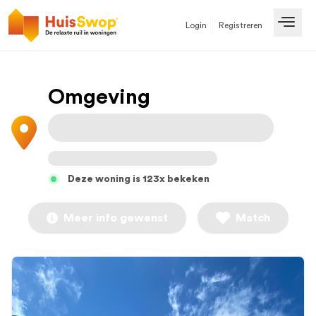
Login
Registreren
Open
Omgeving
Deze woning is 123x bekeken
Meer info gewenst
Match