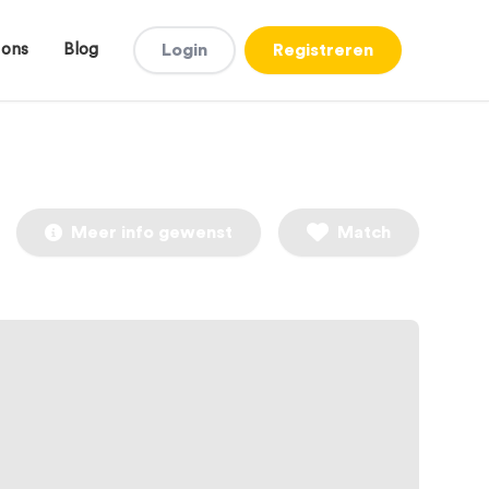
 ons
Blog
Login
Registreren
Meer info gewenst
Match