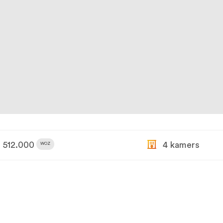
512.000
4 kamers
WOZ