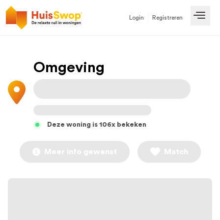
Login
Registreren
Open
Omgeving
Deze woning is 106x bekeken
Meer info gewenst
Match