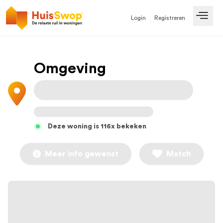
Login
Registreren
Open
Omgeving
Deze woning is 116x bekeken
Meer info gewenst
Match