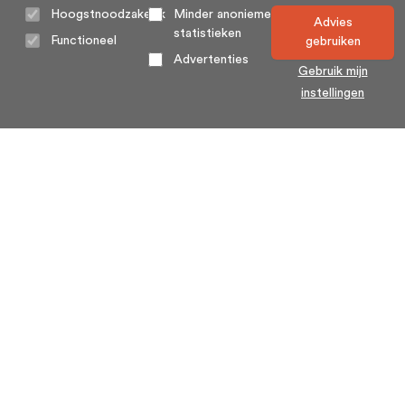
Hoogstnoodzakelijk
Minder anonieme
Advies
statistieken
Functioneel
gebruiken
Advertenties
Gebruik mijn
instellingen
Home
Algemene voorwaarden
Over ons
Cookie statement