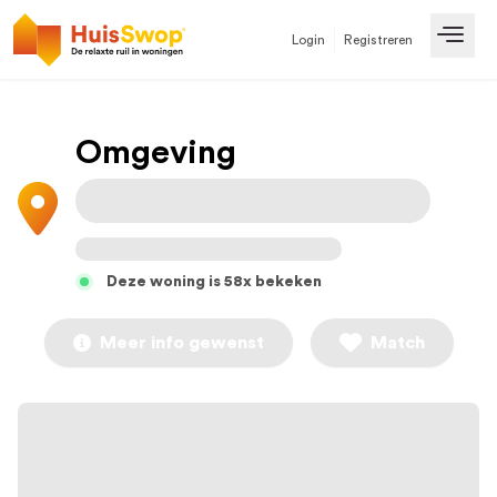
Login
Registreren
Open
Omgeving
Deze woning is 58x bekeken
Meer info gewenst
Match