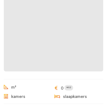
m²
0
WOZ
kamers
slaapkamers