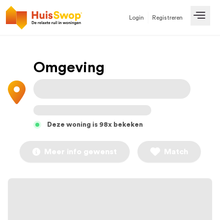
Login
Registreren
Open
Omgeving
Deze woning is 98x bekeken
Meer info gewenst
Match