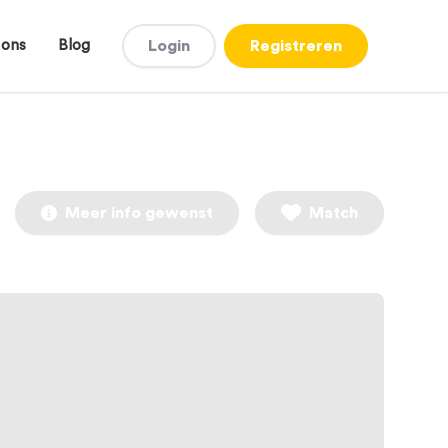
 ons
Blog
Login
Registreren
Meer info gewenst
Match