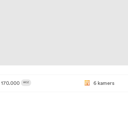
170.000
6 kamers
WOZ