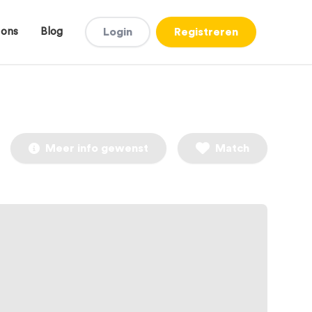
 ons
Blog
Login
Registreren
Meer info gewenst
Match