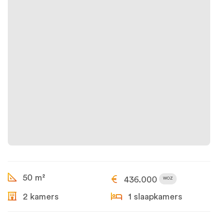
50 m²
436.000
WOZ
2 kamers
1 slaapkamers