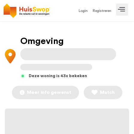
Login
Registreren
Open
Omgeving
Deze woning is 43x bekeken
Meer info gewenst
Match