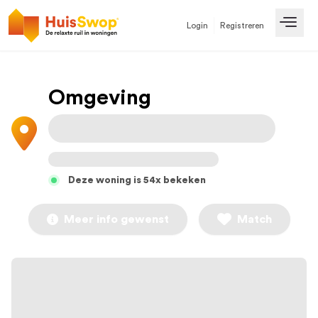
Login
Registreren
Open
Omgeving
Deze woning is 54x bekeken
Meer info gewenst
Match