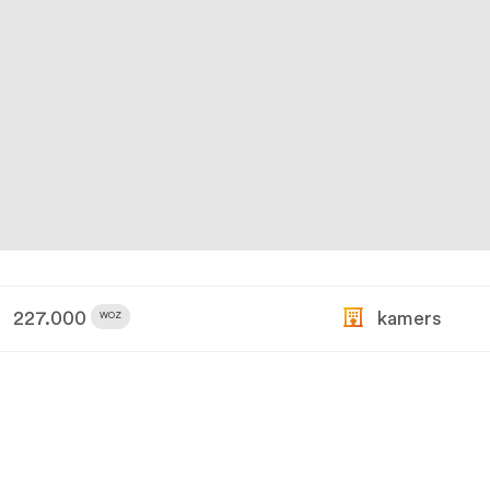
227.000
kamers
WOZ