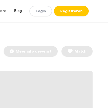
 ons
Blog
Login
Registreren
Meer info gewenst
Match